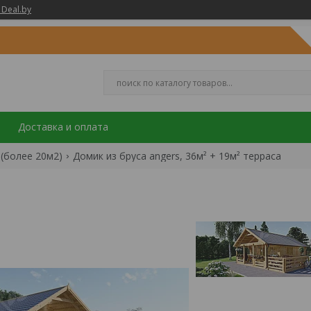
 Deal.by
Доставка и оплата
(более 20м2)
Домик из бруса angers, 36м² + 19м² терраса