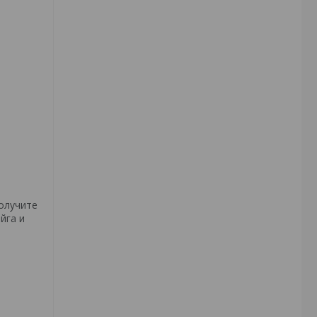
олучите
йга и