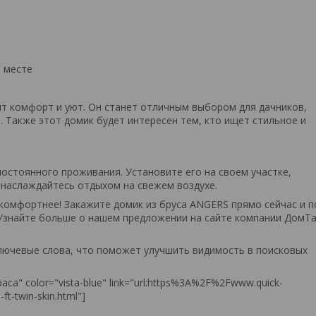
 месте
т комфорт и уют. Он станет отличным выбором для дачников,
 Также этот домик будет интересен тем, кто ищет стильное и
постоянного проживания. Установите его на своем участке,
 наслаждайтесь отдыхом на свежем воздухе.
комфортнее! Закажите домик из бруса ANGERS прямо сейчас и п
 Узнайте больше о нашем предложении на сайте компании ДомТа
ключевые слова, что поможет улучшить видимость в поисковых
аса" color="vista-blue" link="url:https%3A%2F%2Fwww.quick-
ft-twin-skin.html"]