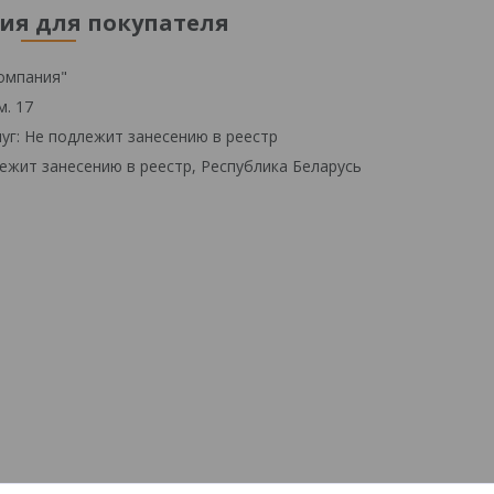
я для покупателя
омпания"
м. 17
уг: Не подлежит занесению в реестр
ежит занесению в реестр, Республика Беларусь