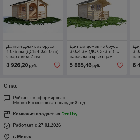
Дачный домик из бруса
Дачный домик из бруса
Дач
4,0х5,5м (ДСВ 4,0х3,0 тп),
3,0х4,3м (ДСК 3х3 тп), с
3,0
с верандой 2,5м.
навесом и крыльцом
нав
стенокомплект
8 926,20
5 885,46
6 
руб.
руб.
О нас
Рейтинг не сформирован
Менее 5 отзывов за последний год
Компания продает на
Deal.by
Работает с 27.01.2026
г. Минск