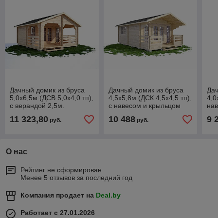
Дачный домик из бруса
Дачный домик из бруса
Дач
5,0х6,5м (ДСВ 5,0х4,0 тп),
4,5х5,8м (ДСК 4,5х4,5 тп),
4,0
с верандой 2,5м.
с навесом и крыльцом
нав
стенокомплект
11 323,80
10 488
9 
руб.
руб.
О нас
Рейтинг не сформирован
Менее 5 отзывов за последний год
Компания продает на
Deal.by
Работает с 27.01.2026