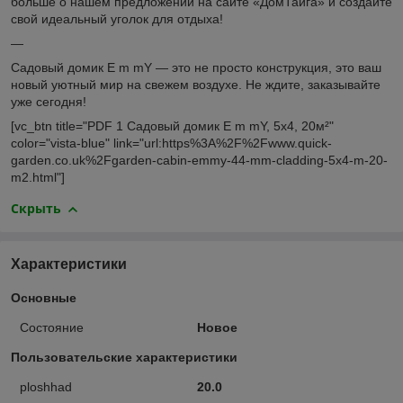
больше о нашем предложении на сайте «ДомТайга» и создайте
свой идеальный уголок для отдыха!
—
Садовый домик E m mY — это не просто конструкция, это ваш
новый уютный мир на свежем воздухе. Не ждите, заказывайте
уже сегодня!
[vc_btn title="PDF 1 Садовый домик E m mY, 5x4, 20м²"
color="vista-blue" link="url:https%3A%2F%2Fwww.quick-
garden.co.uk%2Fgarden-cabin-emmy-44-mm-cladding-5x4-m-20-
m2.html"]
Скрыть
Характеристики
Основные
Состояние
Новое
Пользовательские характеристики
ploshhad
20.0