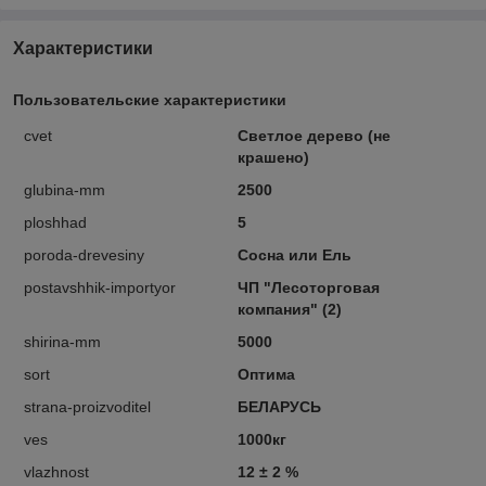
Характеристики
Пользовательские характеристики
cvet
Светлое дерево (не
крашено)
glubina-mm
2500
ploshhad
5
poroda-drevesiny
Сосна или Ель
postavshhik-importyor
ЧП "Лесоторговая
компания" (2)
shirina-mm
5000
sort
Оптима
strana-proizvoditel
БЕЛАРУСЬ
ves
1000кг
vlazhnost
12 ± 2 %