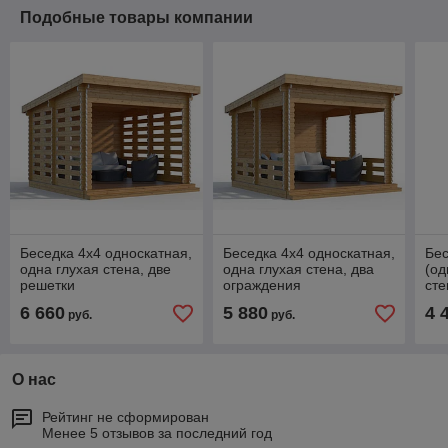
Подобные товары компании
Беседка 4х4 односкатная,
Беседка 4х4 односкатная,
Бес
одна глухая стена, две
одна глухая стена, два
(од
решетки
ограждения
сте
6 660
5 880
4 
руб.
руб.
О нас
Рейтинг не сформирован
Менее 5 отзывов за последний год