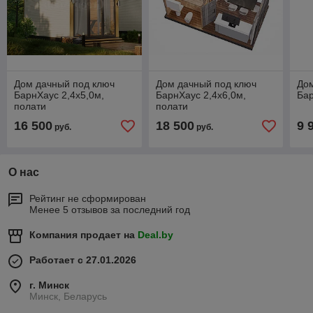
Дом дачный под ключ
Дом дачный под ключ
Дом
БарнХаус 2,4х5,0м,
БарнХаус 2,4х6,0м,
Бар
полати
полати
16 500
18 500
9 
руб.
руб.
О нас
Рейтинг не сформирован
Менее 5 отзывов за последний год
Компания продает на
Deal.by
Работает с 27.01.2026
г. Минск
Минск, Беларусь