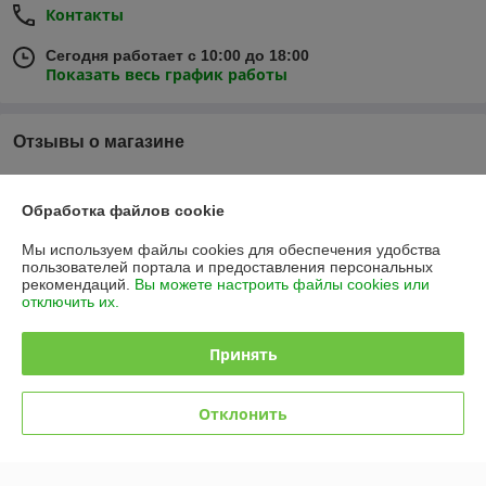
Контакты
Сегодня работает с 10:00 до 18:00
Показать весь график работы
Отзывы о магазине
У компании пока нет отзывов, добавьте первый
Обработка файлов cookie
О нас
Мы используем файлы cookies для обеспечения удобства
пользователей портала и предоставления персональных
рекомендаций.
Вы можете настроить файлы cookies или
Контакты
отключить их.
Доставка и оплата
Принять
График работы
Отклонить
Полная версия сайта