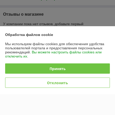
Отзывы о магазине
У компании пока нет отзывов, добавьте первый
Обработка файлов cookie
О нас
Мы используем файлы cookies для обеспечения удобства
пользователей портала и предоставления персональных
Контакты
рекомендаций.
Вы можете настроить файлы cookies или
отключить их.
Доставка и оплата
Принять
График работы
Отклонить
Полная версия сайта
Политика обработки cookies
Сайт создан на платформе Deal.by