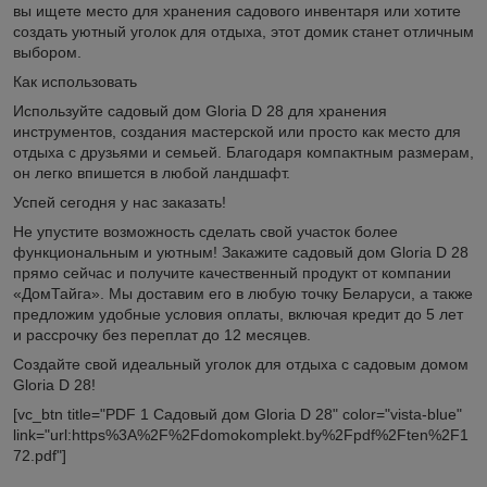
вы ищете место для хранения садового инвентаря или хотите
создать уютный уголок для отдыха, этот домик станет отличным
выбором.
Как использовать
Используйте садовый дом Gloria D 28 для хранения
инструментов, создания мастерской или просто как место для
отдыха с друзьями и семьей. Благодаря компактным размерам,
он легко впишется в любой ландшафт.
Успей сегодня у нас заказать!
Не упустите возможность сделать свой участок более
функциональным и уютным! Закажите садовый дом Gloria D 28
прямо сейчас и получите качественный продукт от компании
«ДомТайга». Мы доставим его в любую точку Беларуси, а также
предложим удобные условия оплаты, включая кредит до 5 лет
и рассрочку без переплат до 12 месяцев.
Создайте свой идеальный уголок для отдыха с садовым домом
Gloria D 28!
[vc_btn title="PDF 1 Садовый дом Gloria D 28" color="vista-blue"
link="url:https%3A%2F%2Fdomokomplekt.by%2Fpdf%2Ften%2F1
72.pdf"]