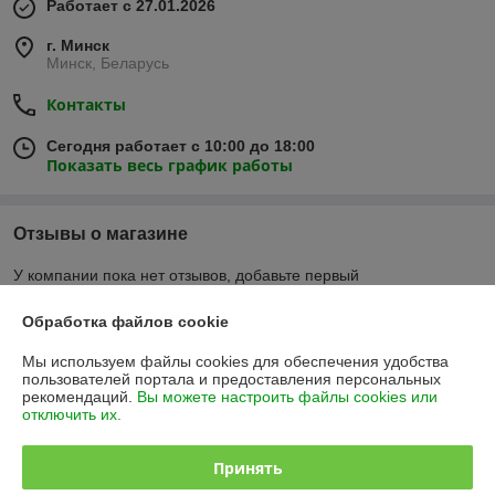
Работает с 27.01.2026
г. Минск
Минск, Беларусь
Контакты
Сегодня работает с 10:00 до 18:00
Показать весь график работы
Отзывы о магазине
У компании пока нет отзывов, добавьте первый
Обработка файлов cookie
О нас
Мы используем файлы cookies для обеспечения удобства
пользователей портала и предоставления персональных
Контакты
рекомендаций.
Вы можете настроить файлы cookies или
отключить их.
Доставка и оплата
Принять