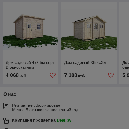
Дом садовый 4х2,5м сорт
Дом садовый ХБ 4х3м
Дом
В односкатный
од
4 068
7 188
5 
руб.
руб.
О нас
Рейтинг не сформирован
Менее 5 отзывов за последний год
Компания продает на
Deal.by