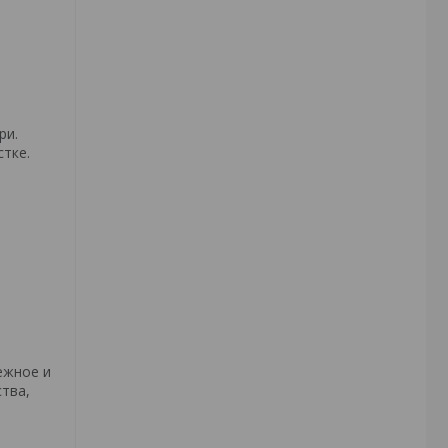
ри.
тке.
ежное и
тва,