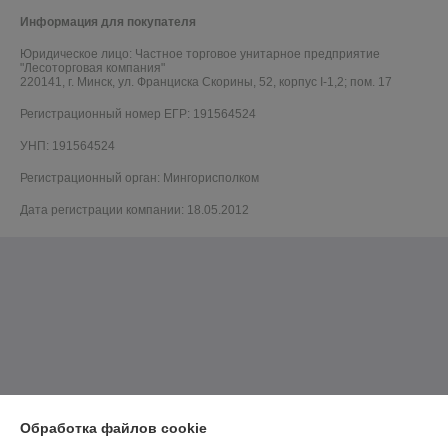
Информация для покупателя
Юридическое лицо:
Частное торговое унитарное предприятие
"Лесоторговая компания"
220141, г. Минск, ул. Франциска Скорины, 52, корпус I-1,2; пом. 17
Регистрационный номер ЕГР: 191564524
УНП: 191564524
Регистрационный орган: Мингорисполком
Дата регистрации компании: 18.05.2012
Обработка файлов cookie