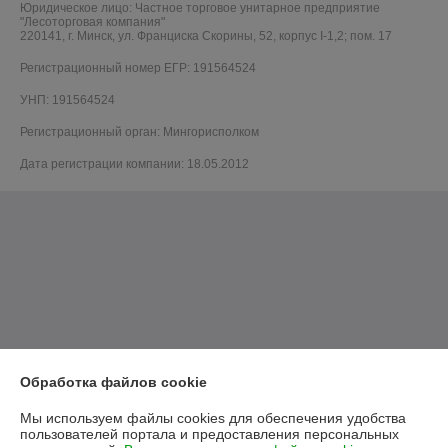
Юридическое лицо:
Частное торговое унитарное предприятие
"Лесоторговая компания"
220141, г. Минск, ул. Франциска Скорины, 52, корпус I-1,2; пом. 17
Регистрационный номер ЕГР: 191564524
УНП: 191564524
Регистрационный орган: Мингорисполком
Дата регистрации компании: 18.05.2012
Обработка файлов cookie
Мы используем файлы cookies для обеспечения удобства
пользователей портала и предоставления персональных