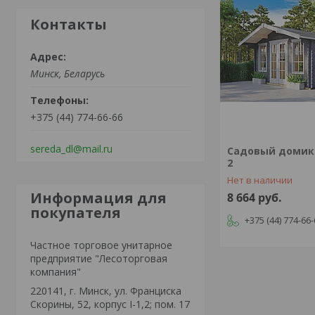
Контакты
Минск, Беларусь
+375 (44) 774-66-66
sereda_dl@mail.ru
Садовый домик
2
Нет в наличии
Информация для
8 664
руб.
покупателя
+375 (44) 774-66
Частное торговое унитарное
предприятие "Лесоторговая
компания"
220141, г. Минск, ул. Франциска
Скорины, 52, корпус I-1,2; пом. 17