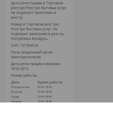
Дата регистрации в Торговом
реестре/Реестре бытовых услуг:
Не подлежит занесению в
реестр
Номер в Торговом реестре/
Реестре бытовых услуг: Не
подлежит занесению в реестр,
Республика Беларусь
УНП: 191564524
Регистрационный орган:
Мингорисполком
Дата регистрации компании:
18.05.2012
Режим работы:
День
Время работы
Понедельник
10:00-18:00
Вторник
10:00-18:00
Среда
10:00-18:00
Четверг
10:00-18:00
Пятница
10:00-18:00
Суббота
Выходной