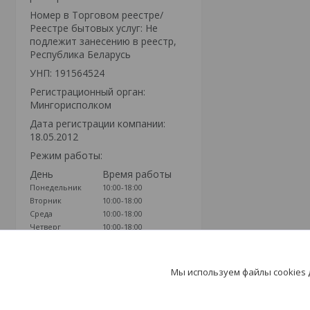
Номер в Торговом реестре/
Реестре бытовых услуг: Не
подлежит занесению в реестр,
Республика Беларусь
УНП: 191564524
Регистрационный орган:
Мингорисполком
Дата регистрации компании:
18.05.2012
Режим работы:
День
Время работы
Понедельник
10:00-18:00
Вторник
10:00-18:00
Среда
10:00-18:00
Четверг
10:00-18:00
Пятница
10:00-18:00
Суббота
Выходной
Воскресенье
Выходной
Мы используем файлы cookies