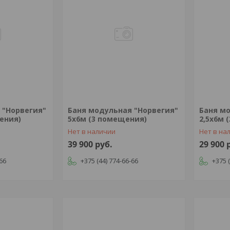
 "Норвегия"
Баня модульная "Норвегия"
Баня м
ения)
5х6м (3 помещения)
2,5х6м 
Нет в наличии
Нет в на
39 900
руб.
29 900
-66
+375 (44) 774-66-66
+375 