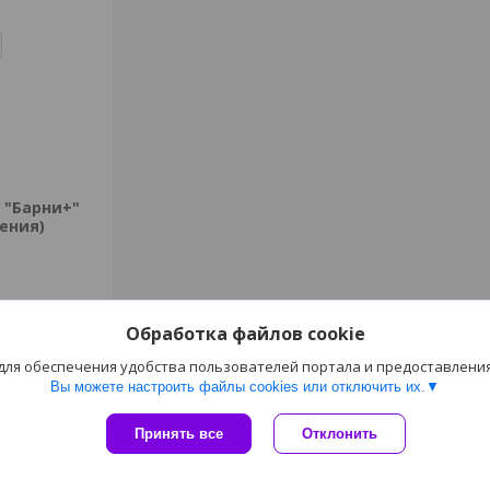
 "Барни+"
ения)
-66
Обработка файлов cookie
 для обеспечения удобства пользователей портала и предоставлени
Вы можете настроить файлы cookies или отключить их.
Сайт создан на платформе Deal.by
Принять все
Отклонить
Политика обработки файлов cookies
ТАЙГА |
Пожаловаться на контент