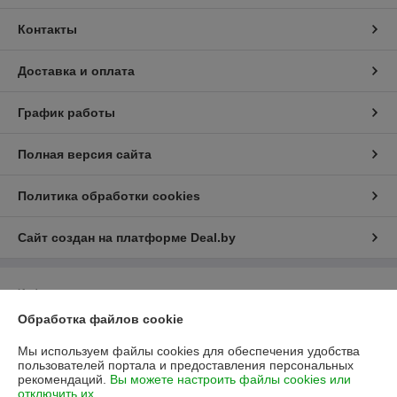
Контакты
Доставка и оплата
График работы
Полная версия сайта
Политика обработки cookies
Сайт создан на платформе Deal.by
Информация для покупателя
Обработка файлов cookie
Юридическое лицо:
Частное торговое унитарное предприятие
"Лесоторговая компания"
220141, г. Минск, ул. Франциска Скорины, 52, корпус I-1,2; пом. 17
Мы используем файлы cookies для обеспечения удобства
пользователей портала и предоставления персональных
Регистрационный номер ЕГР: 191564524
рекомендаций.
Вы можете настроить файлы cookies или
отключить их.