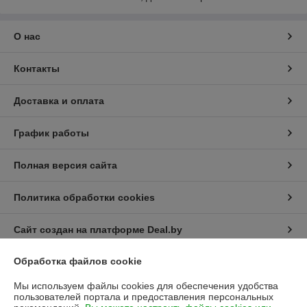
О нас
Контакты
Доставка и оплата
График работы
Полная версия сайта
Политика обработки cookies
Сайт создан на платформе Deal.by
Обработка файлов cookie
Информация для покупателя
Мы используем файлы cookies для обеспечения удобства
Юридическое лицо:
Частное торговое унитарное предприятие
пользователей портала и предоставления персональных
"Лесоторговая компания"