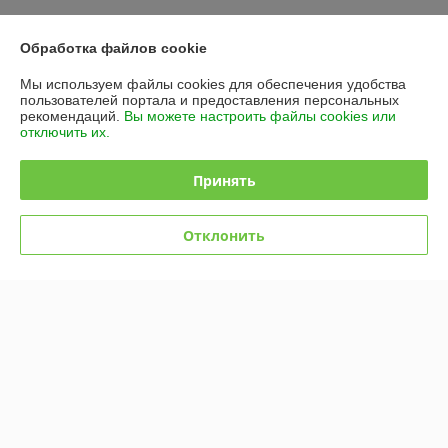
У компании пока нет отзывов, добавьте первый
Обработка файлов cookie
О нас
Мы используем файлы cookies для обеспечения удобства
пользователей портала и предоставления персональных
рекомендаций.
Вы можете настроить файлы cookies или
Контакты
отключить их.
Доставка и оплата
Принять
График работы
Отклонить
Полная версия сайта
Политика обработки cookies
Сайт создан на платформе Deal.by
Информация для покупателя