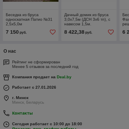
Беседка из бруса
Дачный домик из бруса
Бес
односкатная Патио №31
3,0х7,5м (ДСН 3х6 тп), с
Фах
2,5х5,0м
навесом 1,5м.
ре
7 150
8 422,38
6 
руб.
руб.
О нас
Рейтинг не сформирован
Менее 5 отзывов за последний год
Компания продает на
Deal.by
Работает с 27.01.2026
г. Минск
Минск, Беларусь
Контакты
Сегодня работает с 10:00 до 18:00
Показать весь график работы