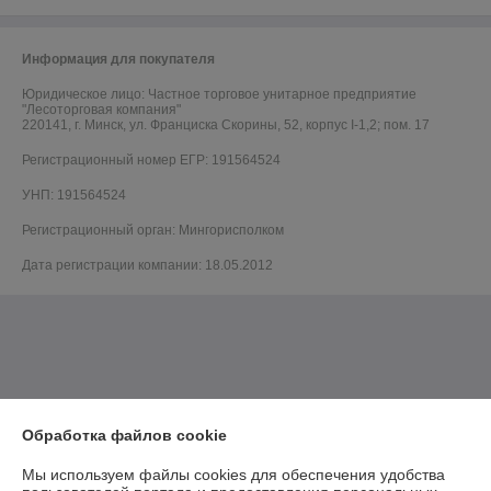
Информация для покупателя
Юридическое лицо:
Частное торговое унитарное предприятие
"Лесоторговая компания"
220141, г. Минск, ул. Франциска Скорины, 52, корпус I-1,2; пом. 17
Регистрационный номер ЕГР: 191564524
УНП: 191564524
Регистрационный орган: Мингорисполком
Дата регистрации компании: 18.05.2012
Обработка файлов cookie
Мы используем файлы cookies для обеспечения удобства