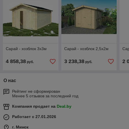
Сарай - хозблок 3х3м
Сарай - хозблок 2,5х2м
Сар
4 858,38
3 238,38
2 
руб.
руб.
О нас
Рейтинг не сформирован
Менее 5 отзывов за последний год
Компания продает на
Deal.by
Работает с 27.01.2026
г. Минск