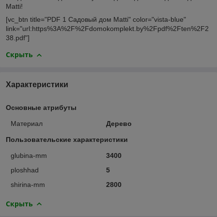
Matti!
[vc_btn title="PDF 1 Садовый дом Matti" color="vista-blue"
link="url:https%3A%2F%2Fdomokomplekt.by%2Fpdf%2Ften%2F2
38.pdf"]
Скрыть
Характеристики
Основные атрибуты
Материал
Дерево
Пользовательские характеристики
glubina-mm
3400
ploshhad
5
shirina-mm
2800
Скрыть