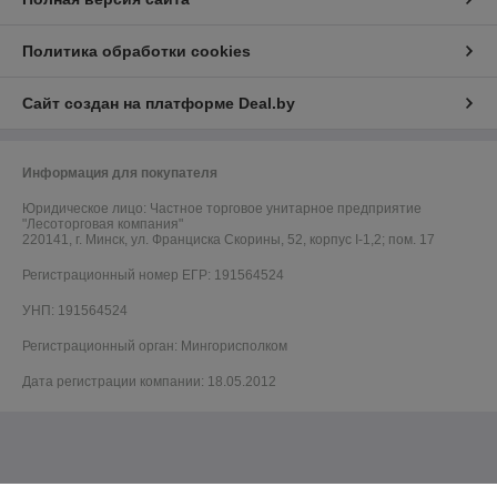
Политика обработки cookies
Сайт создан на платформе Deal.by
Информация для покупателя
Юридическое лицо:
Частное торговое унитарное предприятие
"Лесоторговая компания"
220141, г. Минск, ул. Франциска Скорины, 52, корпус I-1,2; пом. 17
Регистрационный номер ЕГР: 191564524
УНП: 191564524
Регистрационный орган: Мингорисполком
Дата регистрации компании: 18.05.2012