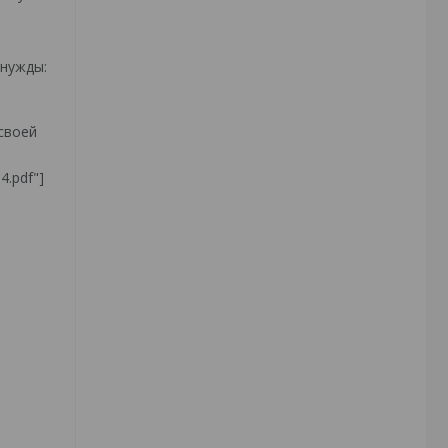
 нужды:
своей
4.pdf"]