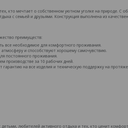
ех, кто мечтает о собственном уютном уголке на природе. С о
тдыха с семьей и друзьями. Конструкция выполнена из качестве
ожество преимуществ:
ить все необходимое для комфортного проживания.
ю атмосферу и способствуют хорошему самочувствию.
 для постоянного проживания.
м производстве за 10 рабочих дней.
т гарантию на все изделия и техническую поддержку на протяж
 детьми, любителей активного отдыха и тех, кто ценит комфорт