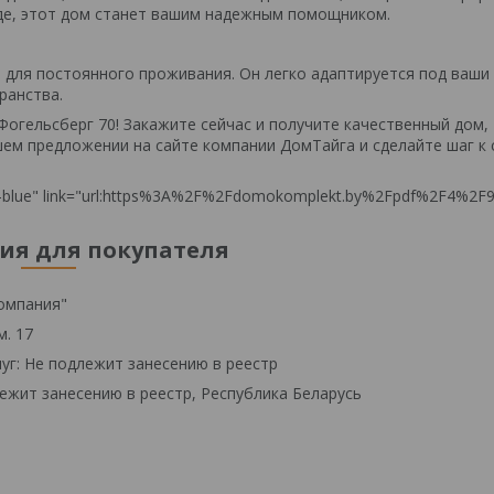
оде, этот дом станет вашим надежным помощником.
 для постоянного проживания. Он легко адаптируется под ваши
ранства.
огельсберг 70! Закажите сейчас и получите качественный дом,
шем предложении на сайте компании ДомТайга и сделайте шаг к 
ta-blue" link="url:https%3A%2F%2Fdomokomplekt.by%2Fpdf%2F4%2F9
я для покупателя
омпания"
м. 17
уг: Не подлежит занесению в реестр
ежит занесению в реестр, Республика Беларусь