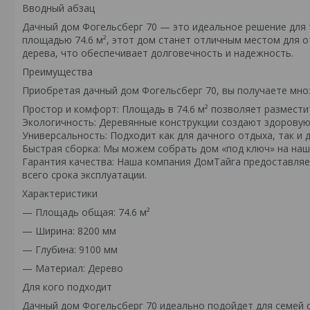
Вводный абзац
Дачный дом Фогельсберг 70 — это идеальное решение для т
площадью 74.6 м², этот дом станет отличным местом для о
дерева, что обеспечивает долговечность и надежность.
Преимущества
Приобретая дачный дом Фогельсберг 70, вы получаете мн
Простор и комфорт: Площадь в 74.6 м² позволяет размест
Экологичность: Деревянные конструкции создают здорову
Универсальность: Подходит как для дачного отдыха, так и
Быстрая сборка: Мы можем собрать дом «под ключ» на наше
Гарантия качества: Наша компания ДомТайга предоставляе
всего срока эксплуатации.
Характеристики
— Площадь общая: 74.6 м²
— Ширина: 8200 мм
— Глубина: 9100 мм
— Материал: Дерево
Для кого подходит
Дачный дом Фогельсберг 70 идеально подойдет для семей с