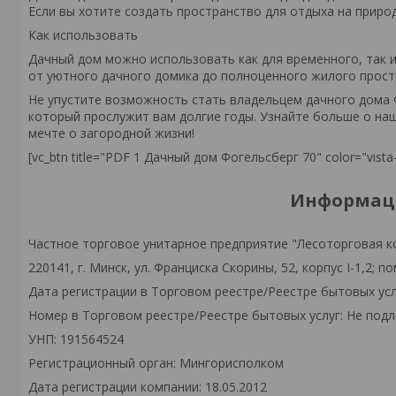
Если вы хотите создать пространство для отдыха на прир
Как использовать
Дачный дом можно использовать как для временного, так и
от уютного дачного домика до полноценного жилого прост
Не упустите возможность стать владельцем дачного дома Ф
который прослужит вам долгие годы. Узнайте больше о на
мечте о загородной жизни!
[vc_btn title="PDF 1 Дачный дом Фогельсберг 70" color="vis
Информаци
Частное торговое унитарное предприятие "Лесоторговая к
220141, г. Минск, ул. Франциска Скорины, 52, корпус I-1,2; по
Дата регистрации в Торговом реестре/Реестре бытовых усл
Номер в Торговом реестре/Реестре бытовых услуг: Не подл
УНП: 191564524
Регистрационный орган: Мингорисполком
Дата регистрации компании: 18.05.2012