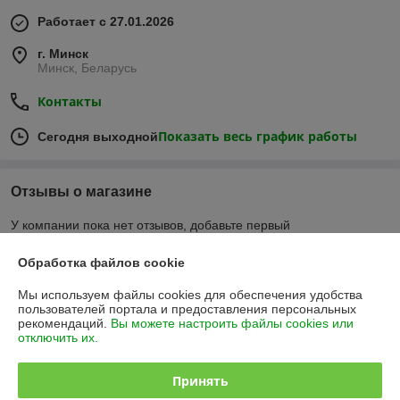
Работает с 27.01.2026
г. Минск
Минск, Беларусь
Контакты
Показать весь график работы
Сегодня выходной
Отзывы о магазине
У компании пока нет отзывов, добавьте первый
Обработка файлов cookie
О нас
Мы используем файлы cookies для обеспечения удобства
пользователей портала и предоставления персональных
Контакты
рекомендаций.
Вы можете настроить файлы cookies или
отключить их.
Доставка и оплата
Принять