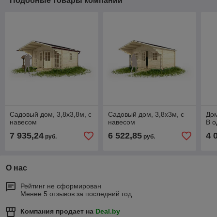
Подобные товары компании
Садовый дом, 3,8х3,8м, с
Садовый дом, 3,8х3м, с
Дом
навесом
навесом
В о
7 935,24
6 522,85
4 
руб.
руб.
О нас
Рейтинг не сформирован
Менее 5 отзывов за последний год
Компания продает на
Deal.by