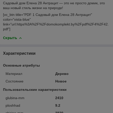
Садовый дом Елена 28 Антрацит — это не просто домик, это
ваш новый стиль жизни на природе!
[vc_btn title="PDF 1 Садовый дом Елена 28 Антрацит"
color="vista-blue"
link="url:https%3A%2F%2Fdomokomplekt.by%2Fpdf%2F4%2F42.
pdf"]
Скрыть
Характеристики
Основные атрибуты
Материал
Дерево
Состояние
Новое
Пользовательские характеристики
glubina-mm
2410
ploshhad
9.2
shirina-mm
3820