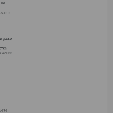
 на
ость и
 и даже
тке.
тяжении
щете