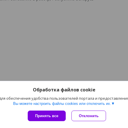
Обработка файлов cookie
 для обеспечения удобства пользователей портала и предоставлени
Вы можете настроить файлы cookies или отключить их.
Сайт создан на платформе Deal.by
Принять все
Отклонить
Политика обработки файлов cookies
ТАЙГА |
Пожаловаться на контент