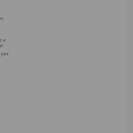
по
с и
е!
 уже