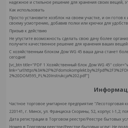
надежное и стильное решение для хранения своих вещей, 
Как использовать
Просто установите хозблок на своем участке, и он готов 
своему усмотрению, добавив полки или крючки для удобств
Призыв к действию
Не упустите возможность сделать свою дачу более органи
получите качественное решение для хранения ваших вещей.
С хозяйственным блоком Дом WG 45 ваша дача станет боле
сегодня!
[vc_btn title="PDF 1 Хозяйственный блок Дом WG 45" color="vi
link="url:https%3A%2F%2Fdomokomplekt.by%2Fpdf%2F3%
2%20DOM595_PL%20Instrukcja%202.pdf"]
Информаци
Частное торговое унитарное предприятие "Лесоторговая к
220141, г. Минск, ул. Франциска Скорины, 52, корпус I-1,2; по
Дата регистрации в Торговом реестре/Реестре бытовых усл
Номер в Торговом реестре/Реестре бытовых услуг: Не подл