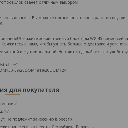
этот хозблок станет отличным выбором.
к использованию. Вы можете организовать пространство внутри 
а.
зованной! Закажите хозяйственный блок Дом WG 45 прямо сейча
 Свяжитесь с нами, чтобы узнать больше о доставке и установк
е уютной и функциональной. Не ждите, сделайте шаг к удобству
sta-blue"
2FDOM130-3%20DOM181%20DOM124-
я для покупателя
омпания"
м. 17
уг: Не подлежит занесению в реестр
ежит занесению в реестр, Республика Беларусь