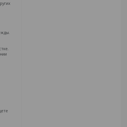
ругих
ежды.
тке.
ении
щете