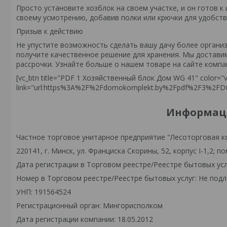
Просто установите хозблок на своем участке, и он готов 
своему усмотрению, добавив полки или крючки для удобств
Призыв к действию
Не упустите возможность сделать вашу дачу более органи
получите качественное решение для хранения. Мы достави
рассрочки. Узнайте больше о нашем товаре на сайте компа
[vc_btn title="PDF 1 Хозяйственный блок Дом WG 41" color="vi
link="url:https%3A%2F%2Fdomokomplekt.by%2Fpdf%2F3%2F
Информаци
Частное торговое унитарное предприятие "Лесоторговая к
220141, г. Минск, ул. Франциска Скорины, 52, корпус I-1,2; по
Дата регистрации в Торговом реестре/Реестре бытовых усл
Номер в Торговом реестре/Реестре бытовых услуг: Не подл
УНП: 191564524
Регистрационный орган: Мингорисполком
Дата регистрации компании: 18.05.2012