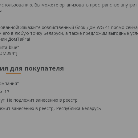
к использованию. Вы можете организовать пространство внутри 
а.
зованной! Закажите хозяйственный блок Дом WG 41 прямо сейча
м его в любую точку Беларуси, а также предложим выгодные усл
нии ДомТайга!
sta-blue"
DOM394"]
я для покупателя
омпания"
м. 17
уг: Не подлежит занесению в реестр
ежит занесению в реестр, Республика Беларусь