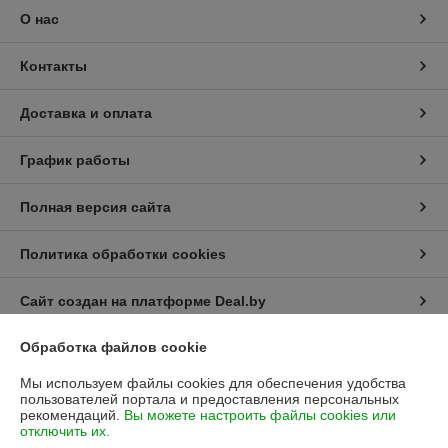
О нас
Контакты
Доставка и оплата
График работы
Полная версия сайта
Политика обработки cookies
Сайт создан на платформе Deal.by
Обработка файлов cookie
Информация для покупателя
Мы используем файлы cookies для обеспечения удобства
Юридическое лицо:
Частное торговое унитарное предприятие
пользователей портала и предоставления персональных
"Лесоторговая компания"
рекомендаций.
Вы можете настроить файлы cookies или
220141, г. Минск, ул. Франциска Скорины, 52, корпус I-1,2; пом. 17
отключить их.