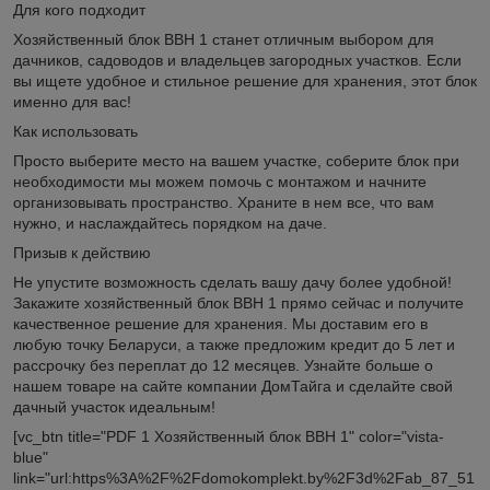
Для кого подходит
Хозяйственный блок BBH 1 станет отличным выбором для
дачников, садоводов и владельцев загородных участков. Если
вы ищете удобное и стильное решение для хранения, этот блок
именно для вас!
Как использовать
Просто выберите место на вашем участке, соберите блок при
необходимости мы можем помочь с монтажом и начните
организовывать пространство. Храните в нем все, что вам
нужно, и наслаждайтесь порядком на даче.
Призыв к действию
Не упустите возможность сделать вашу дачу более удобной!
Закажите хозяйственный блок BBH 1 прямо сейчас и получите
качественное решение для хранения. Мы доставим его в
любую точку Беларуси, а также предложим кредит до 5 лет и
рассрочку без переплат до 12 месяцев. Узнайте больше о
нашем товаре на сайте компании ДомТайга и сделайте свой
дачный участок идеальным!
[vc_btn title="PDF 1 Хозяйственный блок BBH 1" color="vista-
blue"
link="url:https%3A%2F%2Fdomokomplekt.by%2F3d%2Fab_87_51