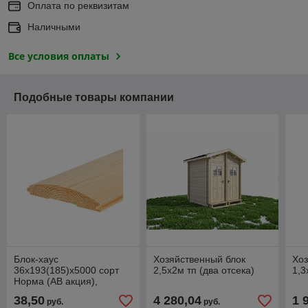
Оплата по реквизитам
Наличными
Все условия оплаты
Подобные товары компании
Блок-хаус
Хозяйственный блок
Хоз
36х193(185)х5000 сорт
2,5х2м тп (два отсека)
1,3
Норма (АВ акция),
РОССИЯ
38,50
4 280,04
1 
руб.
руб.