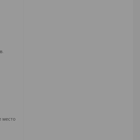
в.
е место